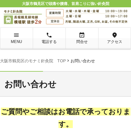
大阪市鶴見区で頭痛や腰痛、首肩こりに強い針灸院
menu
local_phone
event_available
location_on
MENU
電話する
問合せ
アクセス
chevron_right
大阪市鶴見区のモナミ針灸院 TOP
お問い合わせ
お問い合わせ
ご質問やご相談はお電話で承っておりま
す。