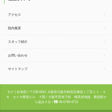
アクセス
院内風景
スタッフ紹介
お問い合わせ
サイトマップ
モナミ針灸院 / 〒538-0052 大阪府大阪市鶴見区横堤１丁目１１－４
８ セイキ横堤ビル ４階 / 大阪市営地下鉄 鶴見緑地線 横堤駅か
contact_phone
ら徒歩２分 /
06-6780-4731