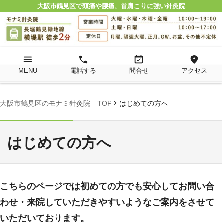
大阪市鶴見区で頭痛や腰痛、首肩こりに強い針灸院
menu
local_phone
event_available
location_on
MENU
電話する
問合せ
アクセス
chevron_right
大阪市鶴見区のモナミ針灸院 TOP
はじめての方へ
はじめての方へ
こちらのページでは初めての方でも
安心してお問い合
わせ・来院していただきやすいようなご案内をさせて
いただいております。